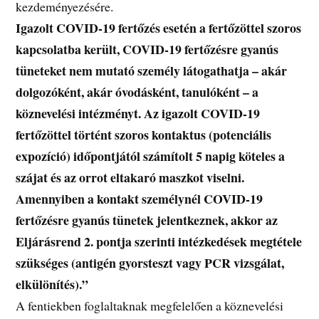
kezdeményezésére.
Igazolt COVID-19 fertőzés esetén a fertőzöttel szoros
kapcsolatba került, COVID-19 fertőzésre gyanús
tüneteket nem mutató személy látogathatja – akár
dolgozóként, akár óvodásként, tanulóként – a
köznevelési intézményt. Az igazolt COVID-19
fertőzöttel történt szoros kontaktus (potenciális
expozíció) időpontjától számítolt 5 napig köteles a
szájat és az orrot eltakaró maszkot viselni.
Amennyiben a kontakt személynél COVID-19
fertőzésre gyanús tünetek jelentkeznek, akkor az
Eljárásrend 2. pontja szerinti intézkedések megtétele
szükséges (antigén gyorsteszt vagy PCR vizsgálat,
elkülönítés).”
A fentiekben foglaltaknak megfelelően a köznevelési