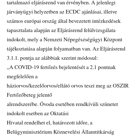
tartalmazó eljárásrend van érvényben. A jelenlegi
járványügyi helyzetben az ECDC ajánlásai, illetve
számos európai ország által bevezetett intézkedések
tapasztalata alapján az Eljárásrend felülvizsgálata
indokolt, mely a Nemzeti Népegészségügyi Központ
tájékoztatása alapján folyamatban van. Az Eljárásrend
3.1.1. pontja az alábbiak szerint módosul:
„A COVID-19 fertőzés bejelentését a 2.1 pontnak
megfelelően a
háziorvos/kezelőorvos/ellátó orvos teszi meg az OSZIR
Fertőzőbeteg jelentő
alrendszerébe. Óvoda esetében rendkívüli szünetet
indokolt esetben az Oktatási
Hivatal rendelhet el, határozott időre, a
Belügyminisztérium Köznevelési Államtitkárság