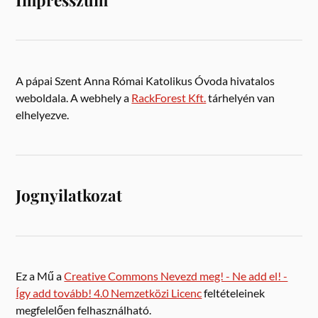
Impresszum
A pápai Szent Anna Római Katolikus Óvoda hivatalos
weboldala. A webhely a
RackForest Kft.
tárhelyén van
elhelyezve.
Jognyilatkozat
Ez a Mű a
Creative Commons Nevezd meg! - Ne add el! -
Így add tovább! 4.0 Nemzetközi Licenc
feltételeinek
megfelelően felhasználható.