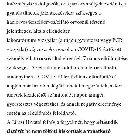
intézményben dolgozók, oda járó személyek esetén is a
gyanús tünetek jelentkezésekor szükséges a
háziorvos/kezelőorvos/ellátó orvosnál történő
jelentkezés, általa elrendelten
laboratóriumi vizsgálat (antigén gyorsteszt vagy PCR
vizsgálat) végzése. Az igazoltan COVID-19 fertőzött
személy ellátó orvos által elrendelt 7 napos elkülönítése
szükséges. Az elkülönítés időtartama lerövidíthető,
amennyiben a COVID-19 fertőzött az elkülönítés 4.
napján már láztalan, légúti tünetei megszűntek, akkor a
tünetek kezdetétől számított 5. napon antigén
gyorstesztet végeztethet, és annak negatív eredménye
esetén az elkülönítés feloldható.
a hatodik
A Járási Hivatal felhívja fegyelmét, hogy
életévét be nem töltött kiskorúak
a vonatkozó