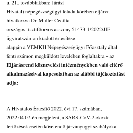
u. 21., továbbiakban: Járási
Hivatal) népegészségügyi feladatkörében eljárva –
hivatkozva Dr. Müller Cecília
országos tisztifőorvos asszony 51473-1/2022/JIF
ügyiratszámon kiadott értesítése
alapján a VEMKH Népegészségügyi Főosztály által
fenti számon megküldött levelében foglaltakra – az
Eljárásrend köznevelési intézményekben való eltérő
alkalmazásával kapcsolatban az alábbi tájékoztatást
adja:
A Hivatalos Értesítő 2022. évi 17. számában,
2022.04.07-én megjelent, a SARS-CoV-2 okozta
fertőzések esetén követendő járványügyi szabályokat