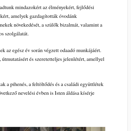
 adtunk mindazokért az élményekért, fejlődési
ekért, amelyek gazdagították óvodánk
ekek növekedését, a szülők bizalmát, valamint a
s szolgálatát.
ek az egész év során végzett odaadó munkájáért.
útmutatásért és szeretetteljes jelenlétért, amellyel
k a pihenés, a feltöltődés és a családi együttlétek
övetkező nevelési évben is Isten áldása kísérje