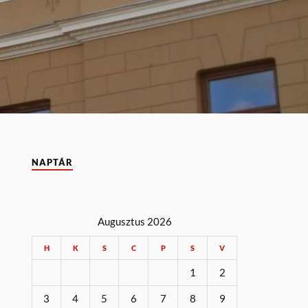
NAPTÁR
Augusztus 2026
H
K
S
C
P
S
V
1
2
3
4
5
6
7
8
9