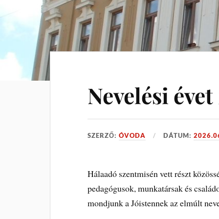
Nevelési évet
SZERZŐ:
ÓVODA
DÁTUM:
2026.0
Hálaadó szentmisén vett részt közös
pedagógusok, munkatársak és családo
mondjunk a Jóistennek az elmúlt neve