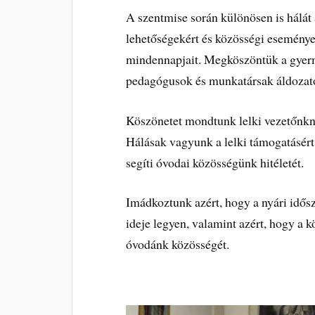
A szentmise során különösen is hálát
lehetőségekért és közösségi esemény
mindennapjait. Megköszöntük a gyerm
pedagógusok és munkatársak áldozato
Köszönetet mondtunk lelki vezetőnkn
Hálásak vagyunk a lelki támogatásért, 
segíti óvodai közösségünk hitéletét.
Imádkoztunk azért, hogy a nyári idősza
ideje legyen, valamint azért, hogy a k
óvodánk közösségét.