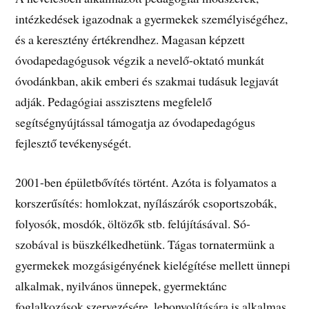
intézkedések igazodnak a gyermekek személyiségéhez,
és a keresztény értékrendhez. Magasan képzett
óvodapedagógusok végzik a nevelő-oktató munkát
óvodánkban, akik emberi és szakmai tudásuk legjavát
adják. Pedagógiai asszisztens megfelelő
segítségnyújtással támogatja az óvodapedagógus
fejlesztő tevékenységét.
2001-ben épületbővítés történt. Azóta is folyamatos a
korszerűsítés: homlokzat, nyílászárók csoportszobák,
folyosók, mosdók, öltözők stb. felújításával. Só-
szobával is büszkélkedhetünk. Tágas tornatermünk a
gyermekek mozgásigényének kielégítése mellett ünnepi
alkalmak, nyilvános ünnepek, gyermektánc
foglalkozások szervezésére, lebonyolítására is alkalmas.