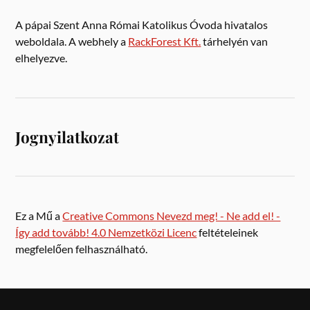
A pápai Szent Anna Római Katolikus Óvoda hivatalos
weboldala. A webhely a
RackForest Kft.
tárhelyén van
elhelyezve.
Jognyilatkozat
Ez a Mű a
Creative Commons Nevezd meg! - Ne add el! -
Így add tovább! 4.0 Nemzetközi Licenc
feltételeinek
megfelelően felhasználható.