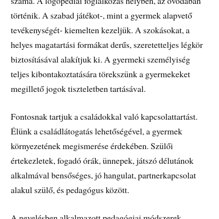
száma. A logopédiai foglalkozás helyben, az óvodában
történik. A szabad játékot-, mint a gyermek alapvető
tevékenységét- kiemelten kezeljük. A szokásokat, a
helyes magatartási formákat derűs, szeretetteljes légkör
biztosításával alakítjuk ki. A gyermeki személyiség
teljes kibontakoztatására törekszünk a gyermekeket
megillető jogok tiszteletben tartásával.
Fontosnak tartjuk a családokkal való kapcsolattartást.
Élünk a családlátogatás lehetőségével, a gyermek
környezetének megismerése érdekében. Szülői
értekezletek, fogadó órák, ünnepek, játszó délutánok
alkalmával bensőséges, jó hangulat, partnerkapcsolat
alakul szülő, és pedagógus között.
A nevelésben alkalmazott pedagógiai módszerek,