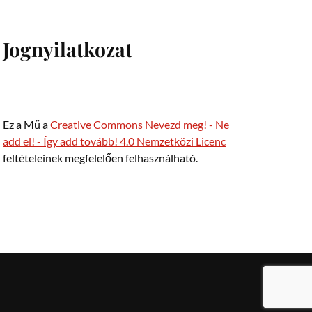
Jognyilatkozat
Ez a Mű a
Creative Commons Nevezd meg! - Ne
add el! - Így add tovább! 4.0 Nemzetközi Licenc
feltételeinek megfelelően felhasználható.