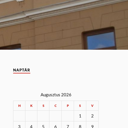
NAPTÁR
Augusztus 2026
H
K
S
C
P
S
V
1
2
3
4
5
6
7
8
9