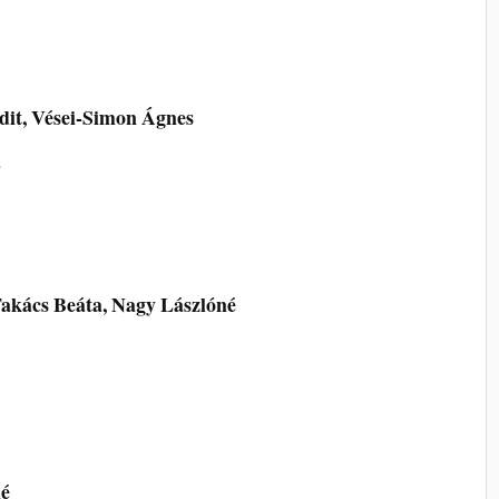
dit, Vései-Simon Ágnes
a
akács Beáta, Nagy Lászlóné
é