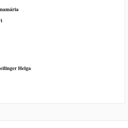
namária
i
ilinger Helga