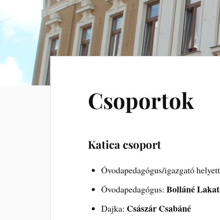
Csoportok
Katica csoport
Óvodapedagógus/igazgató helyet
Bolláné Lakat
Óvodapedagógus:
Császár Csabáné
Dajka: