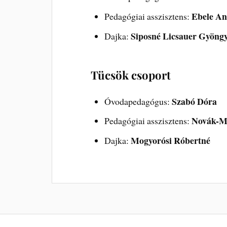
Ebele An
Pedagógiai asszisztens:
Siposné Licsauer Gyöngy
Dajka:
Tücsök csoport
Szabó Dóra
Óvodapedagógus:
Novák-Me
Pedagógiai asszisztens:
Mogyorósi Róbertné
Dajka: