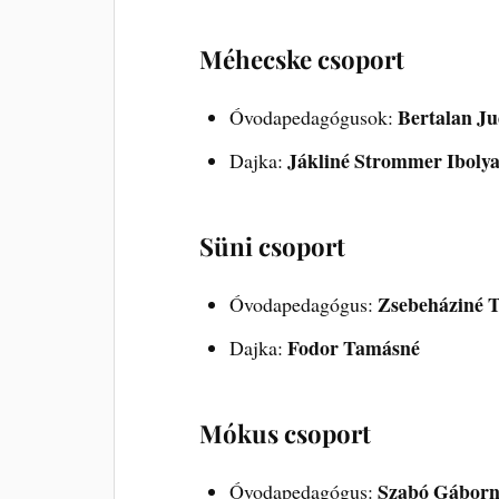
Méhecske csoport
Bertalan Ju
Óvodapedagógusok:
Jákliné Strommer Iboly
Dajka:
Süni csoport
Zsebeháziné T
Óvodapedagógus:
Fodor Tamásné
Dajka:
Mókus csoport
Szabó Gáborn
Óvodapedagógus: