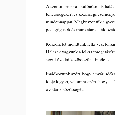
A szentmise során különösen is hálát
lehetőségekért és közösségi esemény
mindennapjait. Megköszöntük a gyerm
pedagógusok és munkatársak áldozato
Köszönetet mondtunk lelki vezetőnkn
Hálásak vagyunk a lelki támogatásért, 
segíti óvodai közösségünk hitéletét.
Imádkoztunk azért, hogy a nyári idősza
ideje legyen, valamint azért, hogy a k
óvodánk közösségét.