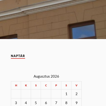
NAPTÁR
Augusztus 2026
H
K
S
C
P
S
V
1
2
3
4
5
6
7
8
9