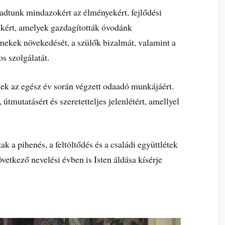
 adtunk mindazokért az élményekért, fejlődési
ekért, amelyek gazdagították óvodánk
ekek növekedését, a szülők bizalmát, valamint a
s szolgálatát.
ek az egész év során végzett odaadó munkájáért.
útmutatásért és szeretetteljes jelenlétért, amellyel
k a pihenés, a feltöltődés és a családi együttlétek
övetkező nevelési évben is Isten áldása kísérje