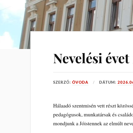
Nevelési évet
SZERZŐ:
ÓVODA
DÁTUM:
2026.0
Hálaadó szentmisén vett részt közös
pedagógusok, munkatársak és családo
mondjunk a Jóistennek az elmúlt neve