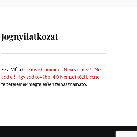
Jognyilatkozat
Ez a Mű a
Creative Commons Nevezd meg! - Ne
add el! - Így add tovább! 4.0 Nemzetközi Licenc
feltételeinek megfelelően felhasználható.