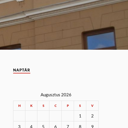
NAPTÁR
Augusztus 2026
H
K
S
C
P
S
V
1
2
3
4
5
6
7
8
9