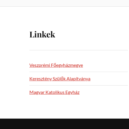
Linkek
Veszprémi Főegyházmegye
Keresztény Szülők Alapítványa
Magyar Katolikus Egyház