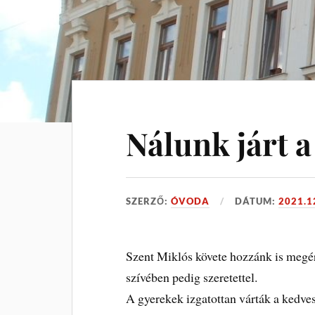
Nálunk járt 
SZERZŐ:
ÓVODA
DÁTUM:
2021.1
Szent Miklós követe hozzánk is megér
szívében pedig szeretettel.
A gyerekek izgatottan várták a kedve