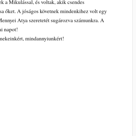
ek a Mikulással, és voltak, akik csendes
sa őket. A jóságos követnek mindenkihez volt egy
 Mennyei Atya szeretetét sugározva számunkra. A
i napot!
mekeinkért, mindannyiunkért!