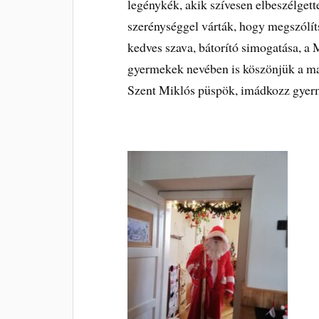
legénykék, akik szívesen elbeszélgett
szerénységgel várták, hogy megszólít
kedves szava, bátorító simogatása, a
gyermekek nevében is köszönjük a ma
Szent Miklós püspök, imádkozz gyer