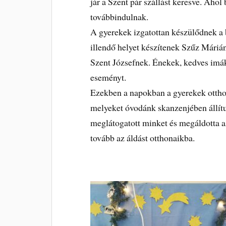
jár a Szent pár szállást keresve. Ahol 
továbbindulnak.
A gyerekek izgatottan készülődnek a
illendő helyet készítenek Szűz Máriá
Szent Józsefnek. Énekek, kedves imák
eseményt.
Ezekben a napokban a gyerekek ottho
melyeket óvodánk skanzenjében állítu
meglátogatott minket és megáldotta 
tovább az áldást otthonaikba.