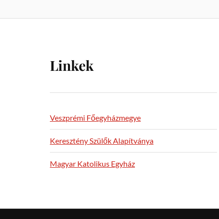
Linkek
Veszprémi Főegyházmegye
Keresztény Szülők Alapítványa
Magyar Katolikus Egyház