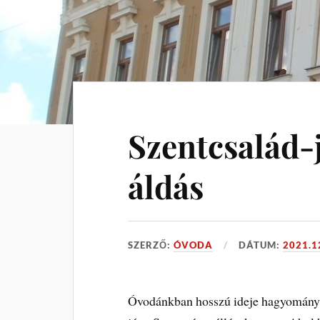
Szentcsalád-
áldás
SZERZŐ:
ÓVODA
DÁTUM:
2021.1
Óvodánkban hosszú ideje hagyomány a 