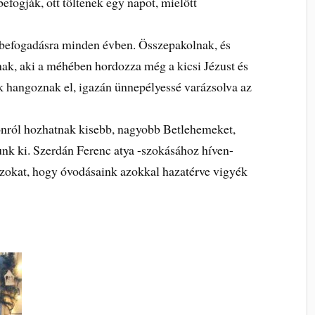
befogják, ott töltenek egy napot, mielőtt
 befogadásra minden évben. Összepakolnak, és
nak, aki a méhében hordozza még a kicsi Jézust és
 hangoznak el, igazán ünnepélyessé varázsolva az
nról hozhatnak kisebb, nagyobb Betlehemeket,
nk ki. Szerdán Ferenc atya -szokásához híven-
azokat, hogy óvodásaink azokkal hazatérve vigyék