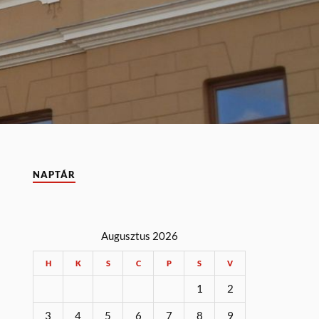
NAPTÁR
Augusztus 2026
H
K
S
C
P
S
V
1
2
3
4
5
6
7
8
9