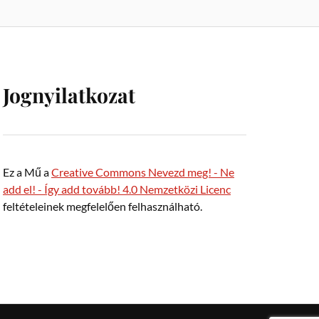
Jognyilatkozat
Ez a Mű a
Creative Commons Nevezd meg! - Ne
add el! - Így add tovább! 4.0 Nemzetközi Licenc
feltételeinek megfelelően felhasználható.