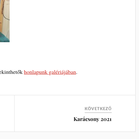
ekinthetők
honlapunk galériájában
.
KÖVETKEZŐ
Karácsony 2021