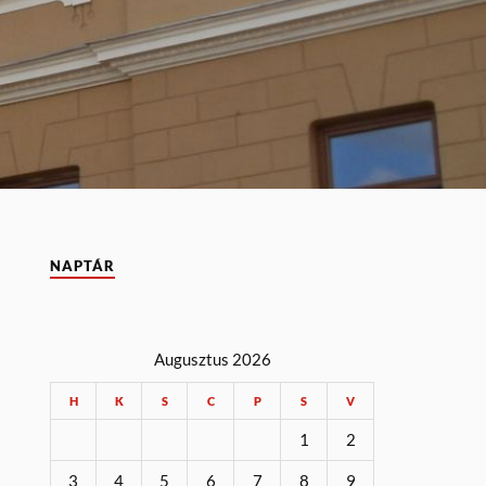
NAPTÁR
Augusztus 2026
H
K
S
C
P
S
V
1
2
3
4
5
6
7
8
9