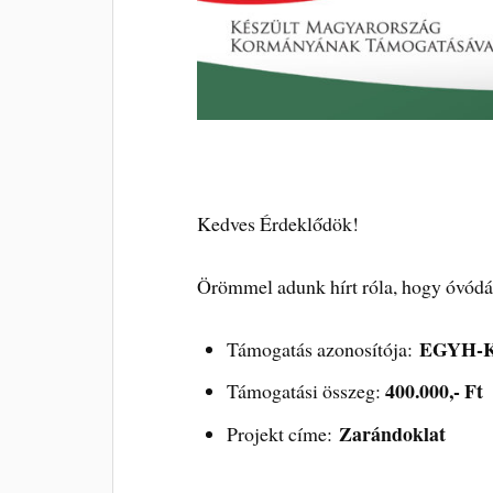
Kedves Érdeklődök!
Örömmel adunk hírt róla, hogy óvódánk
EGYH-K
Támogatás azonosítója:
400.000,- Ft
Támogatási összeg:
Zarándoklat
Projekt címe: