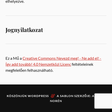
elhelyezve.
Jognyilatkozat
Ez a Mű a
Creative Commons Nevezd meg! - Ne add el! -
Így add tovább! 4.0 Nemzetközi Licenc
feltételeinek
megfelelően felhasználható.
&
KÖSZÖNJÜK
WORDPRESS
A SABLON SZERZŐJE:
ANDERS
NORÉN