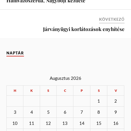
Hamvazószerda, Nagyböjt kezdete
KÖVETKEZŐ
Járványügyi korlátozások enyhítése
NAPTÁR
Augusztus 2026
H
K
S
C
P
S
V
1
2
3
4
5
6
7
8
9
10
11
12
13
14
15
16