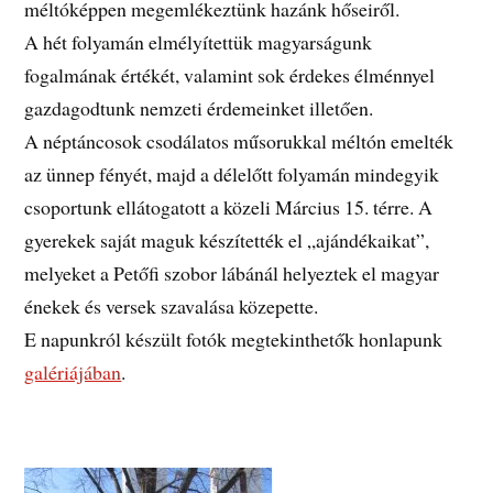
méltóképpen megemlékeztünk hazánk hőseiről.
A hét folyamán elmélyítettük magyarságunk
fogalmának értékét, valamint sok érdekes élménnyel
gazdagodtunk nemzeti érdemeinket illetően.
A néptáncosok csodálatos műsorukkal méltón emelték
az ünnep fényét, majd a délelőtt folyamán mindegyik
csoportunk ellátogatott a közeli Március 15. térre. A
gyerekek saját maguk készítették el „ajándékaikat”,
melyeket a Petőfi szobor lábánál helyeztek el magyar
énekek és versek szavalása közepette.
E napunkról készült fotók megtekinthetők honlapunk
galériájában
.