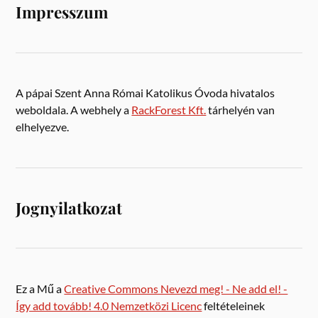
Impresszum
A pápai Szent Anna Római Katolikus Óvoda hivatalos
weboldala. A webhely a
RackForest Kft.
tárhelyén van
elhelyezve.
Jognyilatkozat
Ez a Mű a
Creative Commons Nevezd meg! - Ne add el! -
Így add tovább! 4.0 Nemzetközi Licenc
feltételeinek