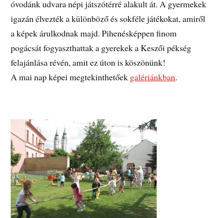
óvodánk udvara népi játszótérré alakult át. A gyermekek
igazán élvezték a különböző és sokféle játékokat, amiről
a képek árulkodnak majd. Pihenésképpen finom
pogácsát fogyaszthattak a gyerekek a Keszői pékség
felajánlása révén, amit ez úton is köszönünk!
A mai nap képei megtekinthetőek
galériánkban
.