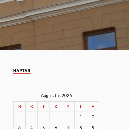
NAPTÁR
Augusztus 2026
H
K
S
C
P
S
V
1
2
3
4
5
6
7
8
9