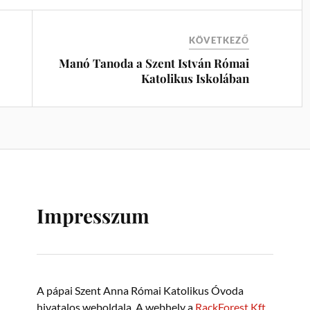
KÖVETKEZŐ
Manó Tanoda a Szent István Római
Katolikus Iskolában
Impresszum
A pápai Szent Anna Római Katolikus Óvoda
hivatalos weboldala. A webhely a
RackForest Kft.