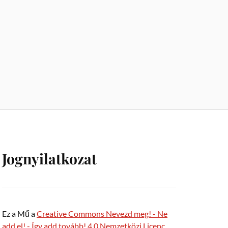
Jognyilatkozat
Ez a Mű a
Creative Commons Nevezd meg! - Ne
add el! - Így add tovább! 4.0 Nemzetközi Licenc