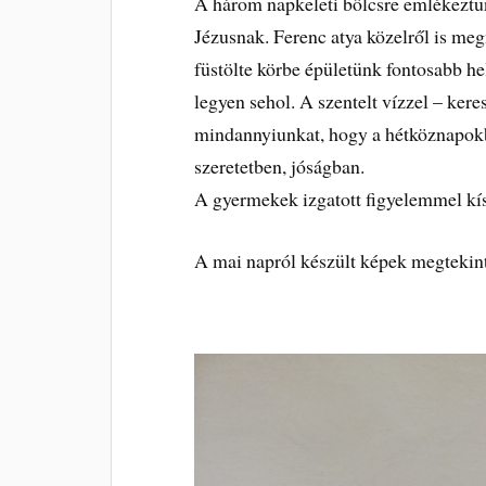
A három napkeleti bölcsre emlékeztünk
Jézusnak. Ferenc atya közelről is megm
füstölte körbe épületünk fontosabb hel
legyen sehol. A szentelt vízzel – ke
mindannyiunkat, hogy a hétköznapok
szeretetben, jóságban.
A gyermekek izgatott figyelemmel kí
A mai napról készült képek megteki