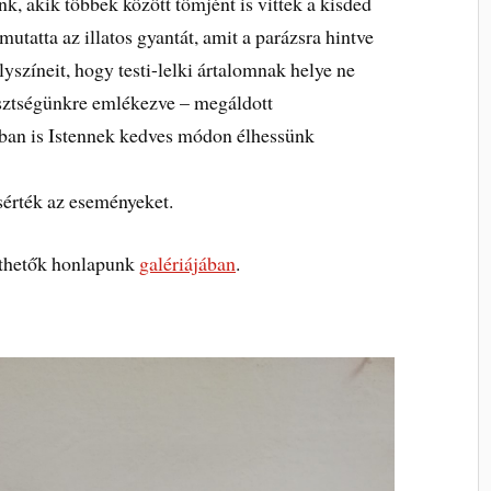
, akik többek között tömjént is vittek a kisded
utatta az illatos gyantát, amit a parázsra hintve
yszíneit, hogy testi-lelki ártalomnak helye ne
resztségünkre emlékezve – megáldott
ban is Istennek kedves módon élhessünk
sérték az eseményeket.
nthetők honlapunk
galériájában
.