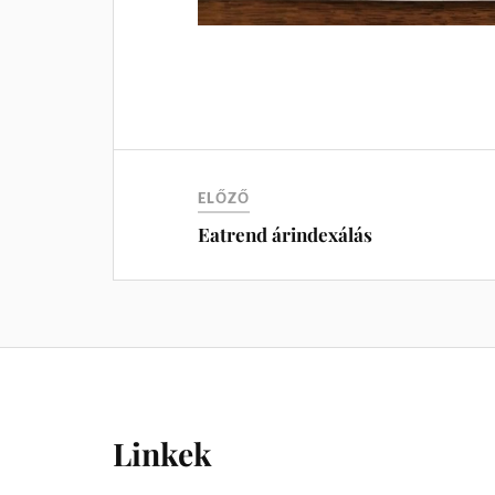
ELŐZŐ
Eatrend árindexálás
Linkek