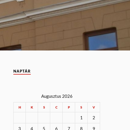
NAPTÁR
Augusztus 2026
H
K
S
C
P
S
V
1
2
3
4
5
6
7
8
9