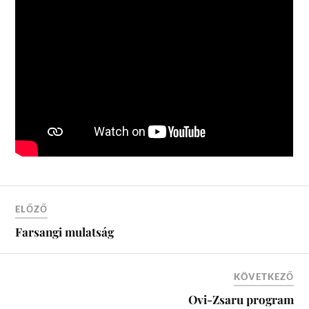
ELŐZŐ
Farsangi mulatság
KÖVETKEZŐ
Ovi-Zsaru program