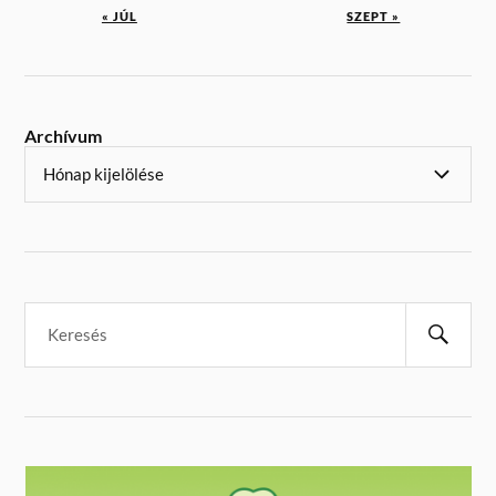
« JÚL
SZEPT »
Archívum