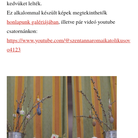
kedvüket lelték.
Ez alkalommal készült képek megtekinthetők
honlapunk galériájában
, illetve pár videó youtube
csatornánkon:
https://www.youtube.com/@szentannaromaikatolikusov
o4123