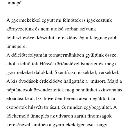
ünnepét.
A gyermekekkel együtt mi felnőttek is igyekeztünk
környezetünk és nem utolsó sorban szívünk
feldíszítésével készülni kereszténységünk legnagyobb
ünnepére.
A délelőtt folyamán tornatermünkben gyűltünk össze,
ahol a felnőttek Húsvét történetével ismertették meg a
gyermekeket dalokkal, Szentírási részekkel, versekkel.
A kis óvodások érdeklődve hallgatták a műsort. Majd a
néptáncosok örvendeztettek meg bennünket színvonalas
előadásukkal. Ezt követően Ferenc atya megáldotta a
csoportok húsvéti tojásait, és minden egybegyűltet. A
lélekemelő ünneplés az udvaron zárult finomságok
keresésével, amiben a gyermekek igen csak nagy