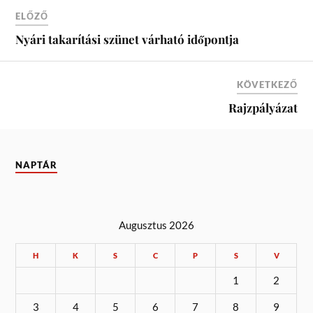
ELŐZŐ
Nyári takarítási szünet várható időpontja
KÖVETKEZŐ
Rajzpályázat
NAPTÁR
Augusztus 2026
H
K
S
C
P
S
V
1
2
3
4
5
6
7
8
9