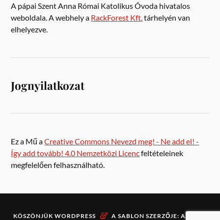
A pápai Szent Anna Római Katolikus Óvoda hivatalos
weboldala. A webhely a
RackForest Kft.
tárhelyén van
elhelyezve.
Jognyilatkozat
Ez a Mű a
Creative Commons Nevezd meg! - Ne add el! -
Így add tovább! 4.0 Nemzetközi Licenc
feltételeinek
megfelelően felhasználható.
&
KÖSZÖNJÜK
WORDPRESS
A SABLON SZERZŐJE:
ANDERS