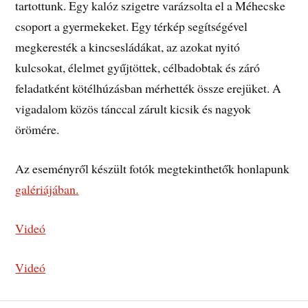
tartottunk. Egy kalóz szigetre varázsolta el a Méhecske
csoport a gyermekeket. Egy térkép segítségével
megkeresték a kincsesládákat, az azokat nyitó
kulcsokat, élelmet gyűjtöttek, célbadobtak és záró
feladatként kötélhúzásban mérhették össze erejüket. A
vigadalom közös tánccal zárult kicsik és nagyok
örömére.
Az eseményről készült fotók megtekinthetők honlapunk
galériájában.
Videó
Videó