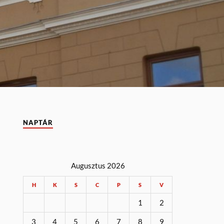
NAPTÁR
Augusztus 2026
H
K
S
C
P
S
V
1
2
3
4
5
6
7
8
9