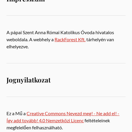
A pápai Szent Anna Római Katolikus Óvoda hivatalos
weboldala. A webhely a
RackForest Kft.
tárhelyén van
elhelyezve.
Jognyilatkozat
Ez a Mű a
Creative Commons Nevezd meg! - Ne add el! -
Így add tovább! 4.0 Nemzetközi Licenc
feltételeinek
megfelelően felhasználható.