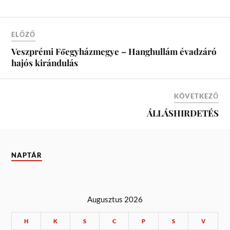
ELŐZŐ
Veszprémi Főegyházmegye – Hanghullám évadzáró
hajós kirándulás
KÖVETKEZŐ
ÁLLÁSHIRDETÉS
NAPTÁR
Augusztus 2026
H
K
S
C
P
S
V