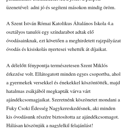
üzenetével: adni jó és segíteni másokon mindig öröm.
A Szent István Római Katolikus Általános Iskola 4.a
osztályos tanulói egy színdarabot adtak elő
óvodásainknak, ezt követően a meghirdetett rajzpályázat
óvodás és kisiskolás nyertesei vehették át díjaikat.
A délelőtt fénypontja természetesen Szent Miklós
érkezése volt. Ellátogatott minden egyes csoportba, ahol
a gyermekek versekkel és énekekkel köszöntötték, majd
hatalmas zsákjából megkapták várva várt
ajándékcsomagjaikat. Szeretnénk köszönetet mondani a
Fuky Csoki Édesség Nagykereskedésnek, aki minden
kis óvodásunk részére biztosította az ajándékcsomagot.
Hálásan köszönjük a nagylelkű felajánlást!