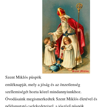
Szent Miklós püspök
emléknapját, mely a jóság és az önzetlenség
szellemiségét hozta közel mindannyiunkhoz.
Óvodásaink megismerkedtek Szent Miklós életével és
példamutató cselekedeteivel, a jószívű püspök