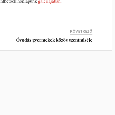
inthetőek honlapunk
galériájában
.
KÖVETKEZŐ
Óvodás gyermekek közös szentmiséje