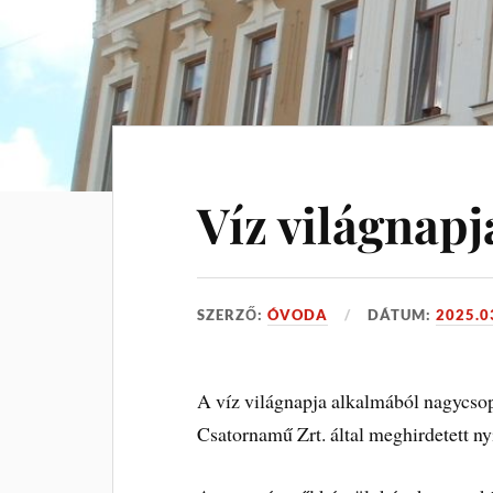
Víz világnapj
SZERZŐ:
ÓVODA
DÁTUM:
2025.0
A víz világnapja alkalmából nagycsop
Csatornamű Zrt. által meghirdetett ny