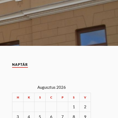
NAPTÁR
Augusztus 2026
H
K
S
C
P
S
V
1
2
3
4
5
6
7
8
9