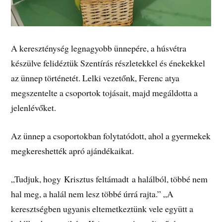
A kereszténység legnagyobb ünnepére, a húsvétra
készülve felidéztük Szentírás részletekkel és énekekkel
az ünnep történetét. Lelki vezetőnk, Ferenc atya
megszentelte a csoportok tojásait, majd megáldotta a
jelenlévőket.
Az ünnep a csoportokban folytatódott, ahol a gyermekek
megkereshették apró ajándékaikat.
„Tudjuk, hogy Krisztus feltámadt a halálból, többé nem
hal meg, a halál nem lesz többé úrrá rajta.” „A
keresztségben ugyanis eltemetkeztünk vele együtt a