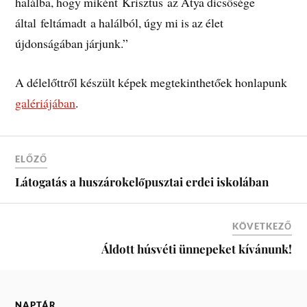
halálba, hogy miként Krisztus az Atya dicsősége
által feltámadt a halálból, úgy mi is az élet
újdonságában járjunk.”
A délelőttről készült képek megtekinthetőek honlapunk
galériájában
.
ELŐZŐ
Látogatás a huszárokelőpusztai erdei iskolában
KÖVETKEZŐ
Áldott húsvéti ünnepeket kívánunk!
NAPTÁR