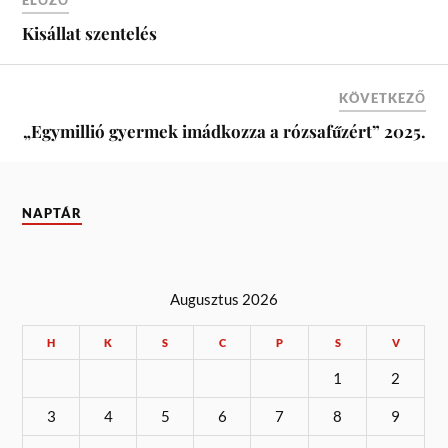
ELŐZŐ
Kisállat szentelés
KÖVETKEZŐ
„Egymillió gyermek imádkozza a rózsafűzért” 2025.
NAPTÁR
Augusztus 2026
H
K
S
C
P
S
V
1
2
3
4
5
6
7
8
9