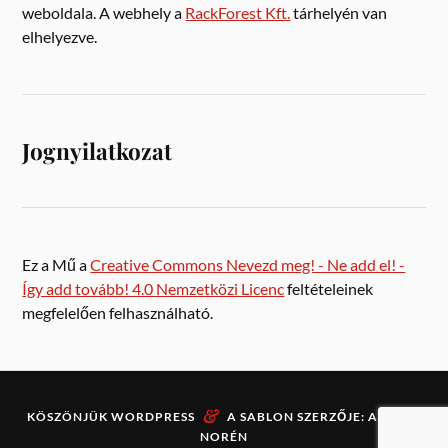
weboldala. A webhely a
RackForest Kft.
tárhelyén van
elhelyezve.
Jognyilatkozat
Ez a Mű a
Creative Commons Nevezd meg! - Ne add el! -
Így add tovább! 4.0 Nemzetközi Licenc
feltételeinek
megfelelően felhasználható.
&
KÖSZÖNJÜK
WORDPRESS
A SABLON SZERZŐJE:
ANDERS
NORÉN