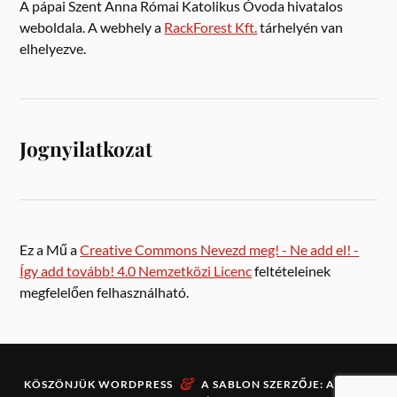
A pápai Szent Anna Római Katolikus Óvoda hivatalos
weboldala. A webhely a
RackForest Kft.
tárhelyén van
elhelyezve.
Jognyilatkozat
Ez a Mű a
Creative Commons Nevezd meg! - Ne add el! -
Így add tovább! 4.0 Nemzetközi Licenc
feltételeinek
megfelelően felhasználható.
&
KÖSZÖNJÜK
WORDPRESS
A SABLON SZERZŐJE:
ANDERS