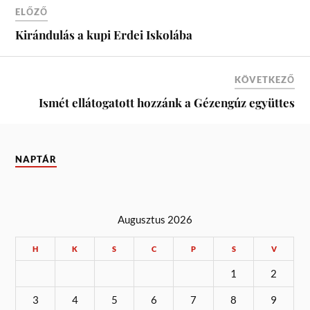
ELŐZŐ
Kirándulás a kupi Erdei Iskolába
KÖVETKEZŐ
Ismét ellátogatott hozzánk a Gézengúz együttes
NAPTÁR
Augusztus 2026
H
K
S
C
P
S
V
1
2
3
4
5
6
7
8
9