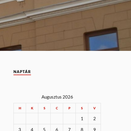
NAPTÁR
Augusztus 2026
H
K
S
C
P
S
V
1
2
3
4
5
6
7
8
9