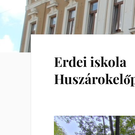
Erdei iskola
Huszárokelőp