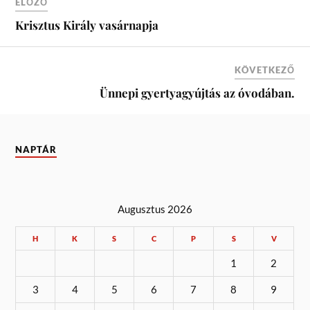
ELŐZŐ
Krisztus Király vasárnapja
KÖVETKEZŐ
Ünnepi gyertyagyújtás az óvodában.
NAPTÁR
Augusztus 2026
H
K
S
C
P
S
V
1
2
3
4
5
6
7
8
9