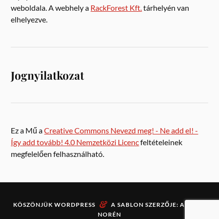
weboldala. A webhely a
RackForest Kft.
tárhelyén van
elhelyezve.
Jognyilatkozat
Ez a Mű a
Creative Commons Nevezd meg! - Ne add el! -
Így add tovább! 4.0 Nemzetközi Licenc
feltételeinek
megfelelően felhasználható.
&
KÖSZÖNJÜK
WORDPRESS
A SABLON SZERZŐJE:
ANDERS
NORÉN