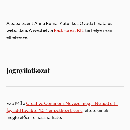
A pápai Szent Anna Római Katolikus Óvoda hivatalos
weboldala. A webhely a
RackForest Kft.
tárhelyén van
elhelyezve.
Jognyilatkozat
Ez a Mű a
Creative Commons Nevezd meg! - Ne add el! -
Így add tovább! 4.0 Nemzetközi Licenc
feltételeinek
megfelelően felhasználható.