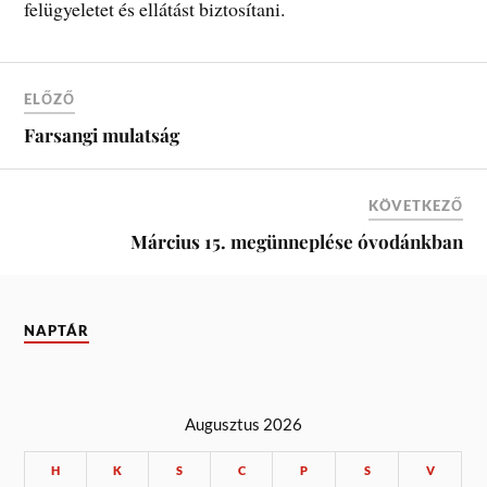
felügyeletet és ellátást biztosítani.
ELŐZŐ
Farsangi mulatság
KÖVETKEZŐ
Március 15. megünneplése óvodánkban
NAPTÁR
Augusztus 2026
H
K
S
C
P
S
V