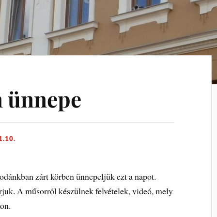
n ünnepe
1.10.
dánkban zárt körben ünnepeljük ezt a napot.
uk. A műsorról készülnek felvételek, videó, mely
on.