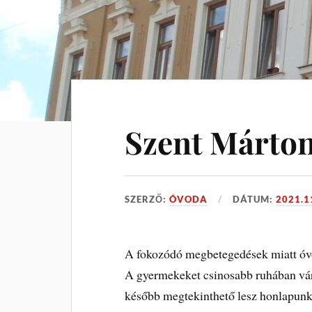
Szent Márto
SZERZŐ:
ÓVODA
DÁTUM:
2021.1
A fokozódó megbetegedések miatt óvo
A gyermekeket csinosabb ruhában várj
később megtekinthető lesz honlapunk