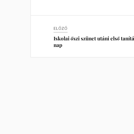
ELŐZŐ
Iskolai őszi szünet utáni első tanítá
nap