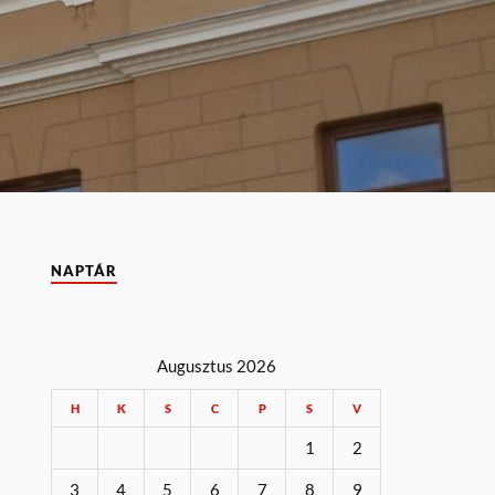
NAPTÁR
Augusztus 2026
H
K
S
C
P
S
V
1
2
3
4
5
6
7
8
9