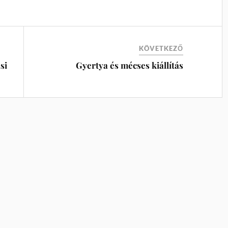
KÖVETKEZŐ
si
Gyertya és mécses kiállítás