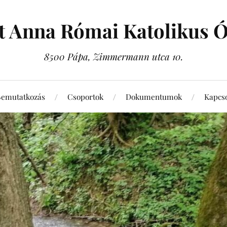
t Anna Római Katolikus 
8500 Pápa, Zimmermann utca 10.
Bemutatkozás
Csoportok
Dokumentumok
Kapcso