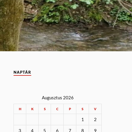
NAPTÁR
Augusztus 2026
H
K
S
C
P
S
V
1
2
3
4
5
6
7
8
9