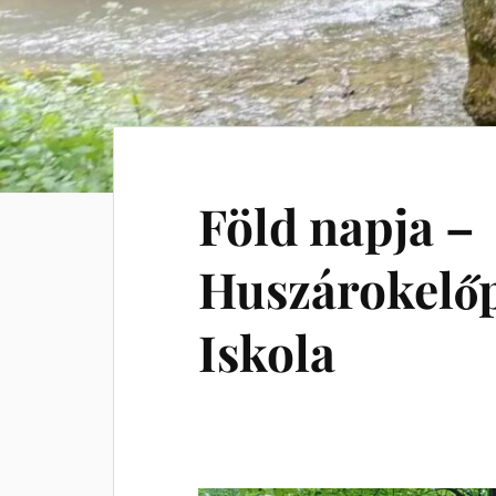
Föld napja –
Huszárokelőp
Iskola