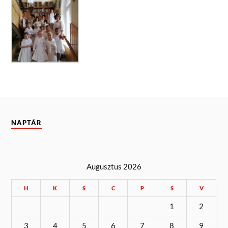
NAPTÁR
Augusztus 2026
H
K
S
C
P
S
V
1
2
3
4
5
6
7
8
9