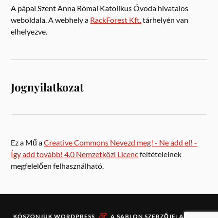
A pápai Szent Anna Római Katolikus Óvoda hivatalos
weboldala. A webhely a
RackForest Kft.
tárhelyén van
elhelyezve.
Jognyilatkozat
Ez a Mű a
Creative Commons Nevezd meg! - Ne add el! -
Így add tovább! 4.0 Nemzetközi Licenc
feltételeinek
megfelelően felhasználható.
&
KÖSZÖNJÜK
WORDPRESS
A SABLON SZERZŐJE:
ANDERS