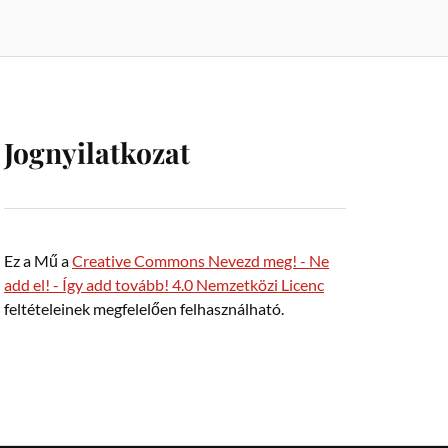
Jognyilatkozat
Ez a Mű a
Creative Commons Nevezd meg! - Ne
add el! - Így add tovább! 4.0 Nemzetközi Licenc
feltételeinek megfelelően felhasználható.