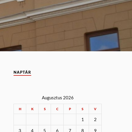
NAPTÁR
Augusztus 2026
H
K
S
C
P
S
V
1
2
3
4
5
6
7
8
9