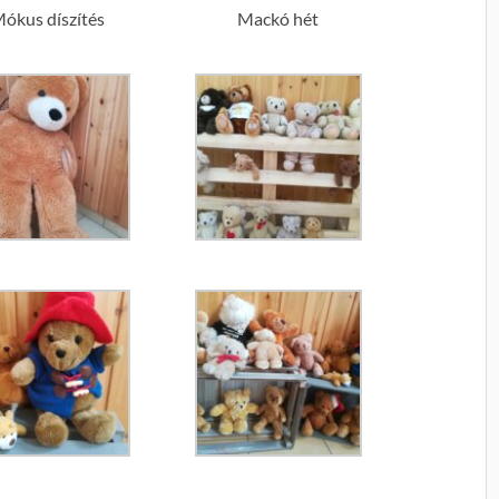
ókus díszítés
Mackó hét