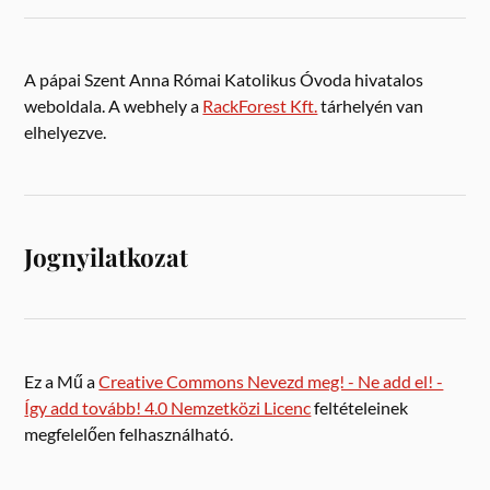
A pápai Szent Anna Római Katolikus Óvoda hivatalos
weboldala. A webhely a
RackForest Kft.
tárhelyén van
elhelyezve.
Jognyilatkozat
Ez a Mű a
Creative Commons Nevezd meg! - Ne add el! -
Így add tovább! 4.0 Nemzetközi Licenc
feltételeinek
megfelelően felhasználható.