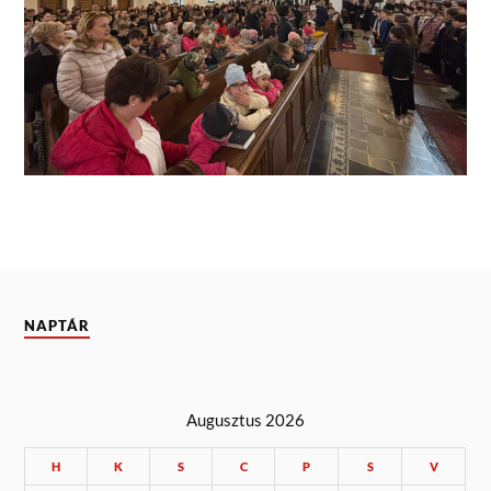
NAPTÁR
Augusztus 2026
H
K
S
C
P
S
V