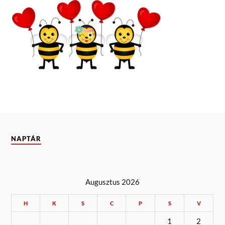
NAPTÁR
Augusztus 2026
H
K
S
C
P
S
V
1
2