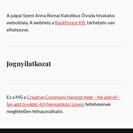
A pápai Szent Anna Római Katolikus Óvoda hivatalos
weboldala. A webhely a
RackForest Kft.
tárhelyén van
elhelyezve.
Jognyilatkozat
Ez a Mű a
Creative Commons Nevezd meg! - Ne add el! -
Így add tovább! 4.0 Nemzetközi Licenc
feltételeinek
megfelelően felhasználható.