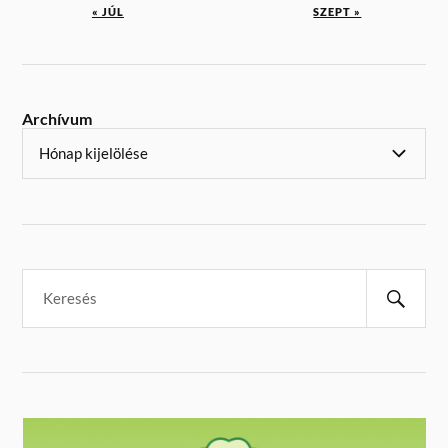
« JÚL
SZEPT »
Archívum