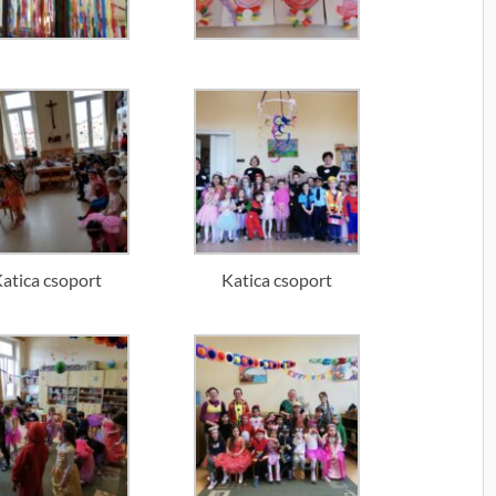
atica csoport
Katica csoport