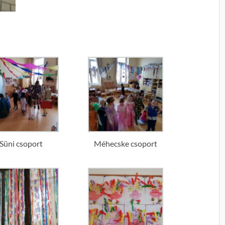
Süni csoport
Méhecske csoport