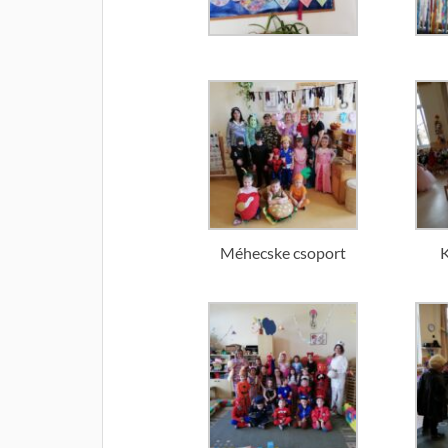
Méhecske csoport
K