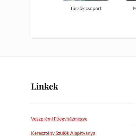
Tücsök csoport
M
Linkek
Veszprémi Főegyházmegye
Keresztény Szülők Alapítványa