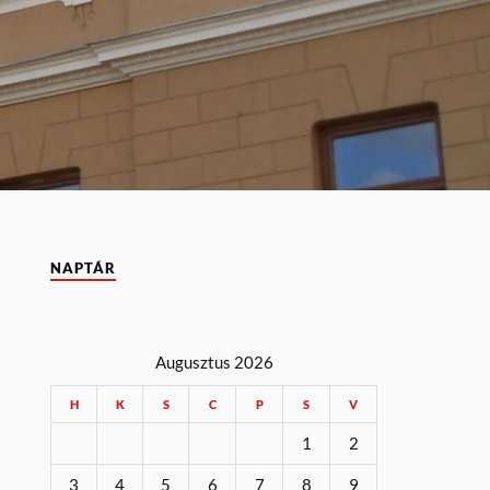
NAPTÁR
Augusztus 2026
H
K
S
C
P
S
V
1
2
3
4
5
6
7
8
9