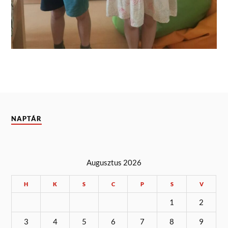
NAPTÁR
Augusztus 2026
H
K
S
C
P
S
V
1
2
3
4
5
6
7
8
9