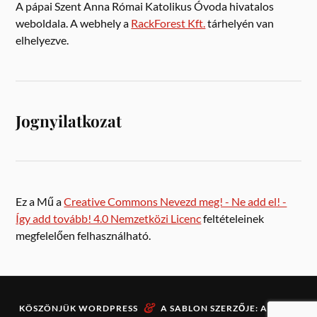
A pápai Szent Anna Római Katolikus Óvoda hivatalos
weboldala. A webhely a
RackForest Kft.
tárhelyén van
elhelyezve.
Jognyilatkozat
Ez a Mű a
Creative Commons Nevezd meg! - Ne add el! -
Így add tovább! 4.0 Nemzetközi Licenc
feltételeinek
megfelelően felhasználható.
&
KÖSZÖNJÜK
WORDPRESS
A SABLON SZERZŐJE:
ANDERS