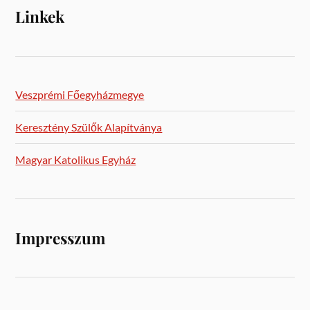
Linkek
Veszprémi Főegyházmegye
Keresztény Szülők Alapítványa
Magyar Katolikus Egyház
Impresszum