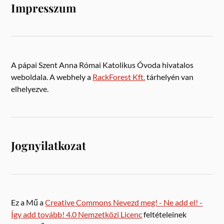
Impresszum
A pápai Szent Anna Római Katolikus Óvoda hivatalos
weboldala. A webhely a
RackForest Kft.
tárhelyén van
elhelyezve.
Jognyilatkozat
Ez a Mű a
Creative Commons Nevezd meg! - Ne add el! -
Így add tovább! 4.0 Nemzetközi Licenc
feltételeinek