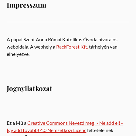
Impresszum
A pápai Szent Anna Római Katolikus Óvoda hivatalos
weboldala. A webhely a
RackForest Kft.
tárhelyén van
elhelyezve.
Jognyilatkozat
Ez a Mű a
Creative Commons Nevezd meg! - Ne add el! -
Így add tovább! 4.0 Nemzetközi Licenc
feltételeinek