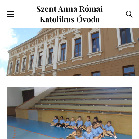
Szent Anna Római
Katolikus Óvoda