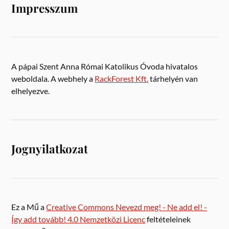
Impresszum
A pápai Szent Anna Római Katolikus Óvoda hivatalos
weboldala. A webhely a
RackForest Kft.
tárhelyén van
elhelyezve.
Jognyilatkozat
Ez a Mű a
Creative Commons Nevezd meg! - Ne add el! -
Így add tovább! 4.0 Nemzetközi Licenc
feltételeinek