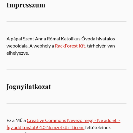
Impresszum
A pápai Szent Anna Római Katolikus Óvoda hivatalos
weboldala. A webhely a
RackForest Kft.
tárhelyén van
elhelyezve.
Jognyilatkozat
Ez a Mű a
Creative Commons Nevezd meg! - Ne add el! -
Így add tovább! 4.0 Nemzetközi Licenc
feltételeinek