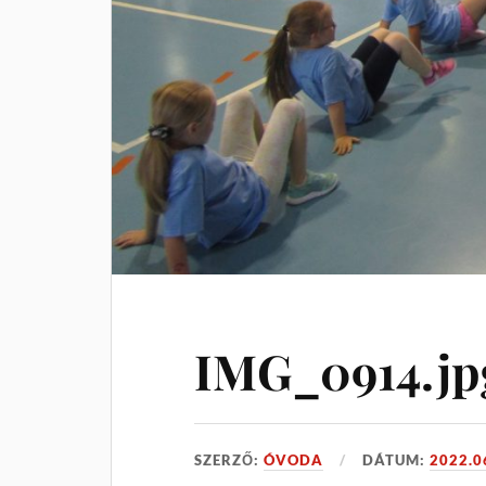
IMG_0914.jp
SZERZŐ:
ÓVODA
DÁTUM:
2022.0