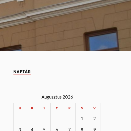
NAPTÁR
Augusztus 2026
H
K
S
C
P
S
V
1
2
3
4
5
6
7
8
9