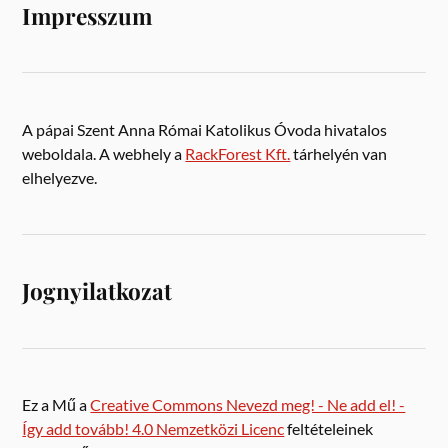
Impresszum
A pápai Szent Anna Római Katolikus Óvoda hivatalos
weboldala. A webhely a
RackForest Kft.
tárhelyén van
elhelyezve.
Jognyilatkozat
Ez a Mű a
Creative Commons Nevezd meg! - Ne add el! -
Így add tovább! 4.0 Nemzetközi Licenc
feltételeinek