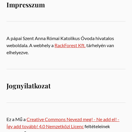
Impresszum
A pápai Szent Anna Római Katolikus Óvoda hivatalos
weboldala. A webhely a
RackForest Kft.
tárhelyén van
elhelyezve.
Jognyilatkozat
Ez a Mű a
Creative Commons Nevezd meg! - Ne add el! -
Így add tovább! 4.0 Nemzetközi Licenc
feltételeinek