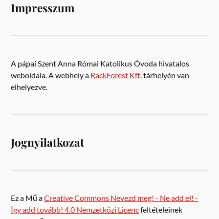
Impresszum
A pápai Szent Anna Római Katolikus Óvoda hivatalos
weboldala. A webhely a
RackForest Kft.
tárhelyén van
elhelyezve.
Jognyilatkozat
Ez a Mű a
Creative Commons Nevezd meg! - Ne add el! -
Így add tovább! 4.0 Nemzetközi Licenc
feltételeinek