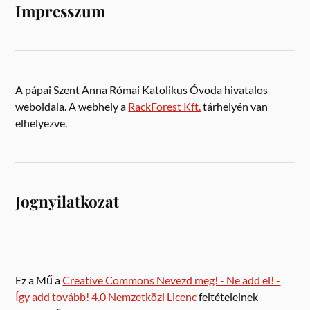
Impresszum
A pápai Szent Anna Római Katolikus Óvoda hivatalos
weboldala. A webhely a
RackForest Kft.
tárhelyén van
elhelyezve.
Jognyilatkozat
Ez a Mű a
Creative Commons Nevezd meg! - Ne add el! -
Így add tovább! 4.0 Nemzetközi Licenc
feltételeinek