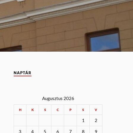
NAPTÁR
Augusztus 2026
H
K
S
C
P
S
V
1
2
3
4
5
6
7
8
9