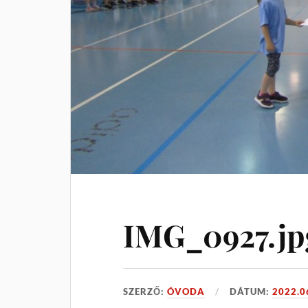
IMG_0927.jp
SZERZŐ:
ÓVODA
DÁTUM:
2022.0