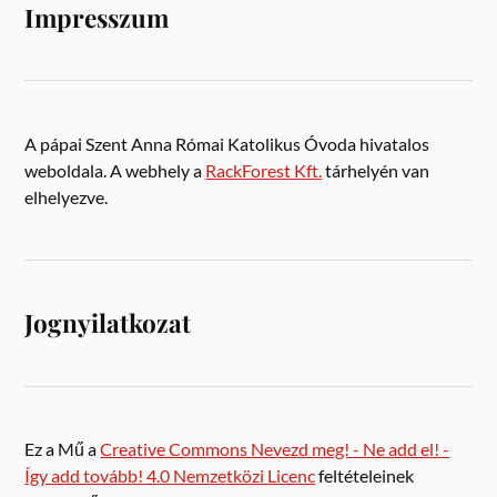
Impresszum
A pápai Szent Anna Római Katolikus Óvoda hivatalos
weboldala. A webhely a
RackForest Kft.
tárhelyén van
elhelyezve.
Jognyilatkozat
Ez a Mű a
Creative Commons Nevezd meg! - Ne add el! -
Így add tovább! 4.0 Nemzetközi Licenc
feltételeinek