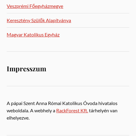
Veszprémi Főegyházmegye
Keresztény Szülők Alapítványa
Magyar Katolikus Egyház
Impresszum
A pápai Szent Anna Római Katolikus Óvoda hivatalos
weboldala. A webhely a
RackForest Kft.
tárhelyén van
elhelyezve.