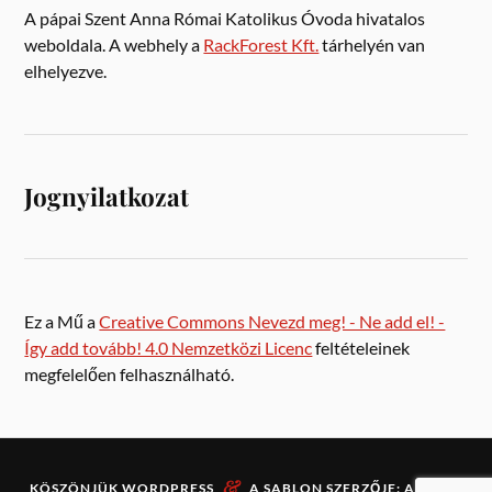
A pápai Szent Anna Római Katolikus Óvoda hivatalos
weboldala. A webhely a
RackForest Kft.
tárhelyén van
elhelyezve.
Jognyilatkozat
Ez a Mű a
Creative Commons Nevezd meg! - Ne add el! -
Így add tovább! 4.0 Nemzetközi Licenc
feltételeinek
megfelelően felhasználható.
&
KÖSZÖNJÜK
WORDPRESS
A SABLON SZERZŐJE:
ANDERS