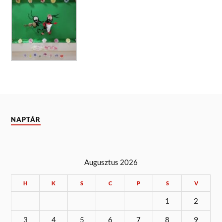
NAPTÁR
Augusztus 2026
H
K
S
C
P
S
V
1
2
3
4
5
6
7
8
9